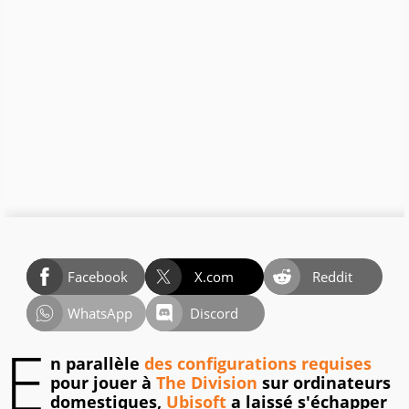
Facebook
X.com
Reddit
WhatsApp
Discord
E
n parallèle
des configurations requises
pour jouer à
The Division
sur ordinateurs
domestiques,
Ubisoft
a laissé s'échapper