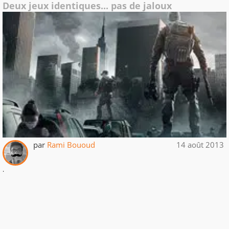
Deux jeux identiques... pas de jaloux
par
Rami Bououd
14 août 2013
.