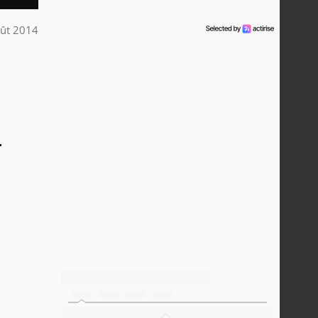
ût 2014
.