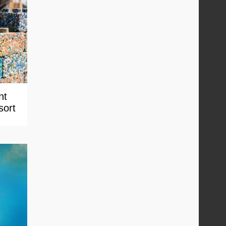
nt
sort