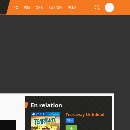
PC
PS5
XBS
SWITCH
PLUS
En relation
Tearaway Unfolded
PS4