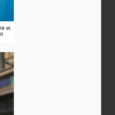
té et
et