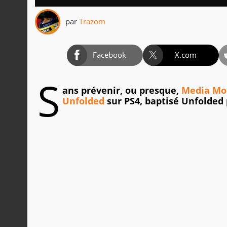
par
Trazom
Facebook
X.com
S
ans prévenir, ou presque,
Media Mo
Unfolded
sur PS4, baptisé Unfolded 