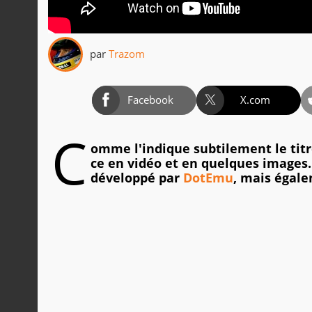
par
Trazom
Facebook
X.com
C
omme l'indique subtilement le tit
ce en vidéo et en quelques images.
développé par
DotEmu
, mais égal