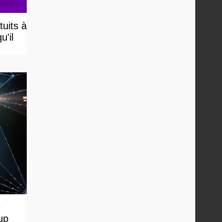
uits à
u'il
e
up