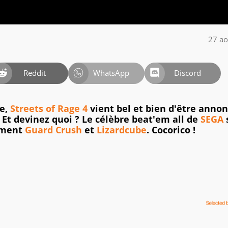
27 ao
Reddit
WhatsApp
Discord
re,
Streets of Rage 4
vient bel et bien d'être annon
 Et devinez quoi ? Le célèbre beat'em all de
SEGA
ement
Guard Crush
et
Lizardcube
. Cocorico !