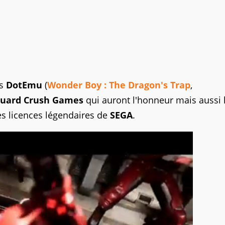
is
DotEmu
(
Wonder Boy : The Dragon's Trap
,
Guard Crush Games
qui auront l'honneur mais aussi 
es licences légendaires de
SEGA
.