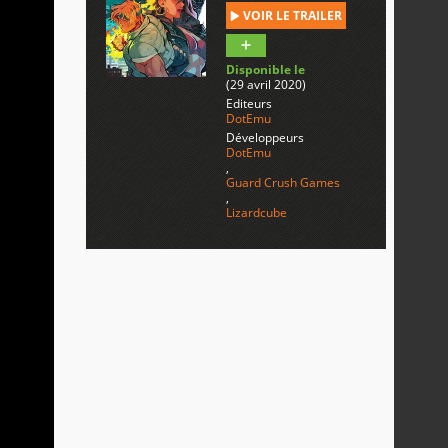
VOIR LE TRAILER
Disponible le
(29 avril 2020)
Editeurs
DotEmu
Développeurs
DotEmu
,
Guard Crush Games
,
Lizardcube