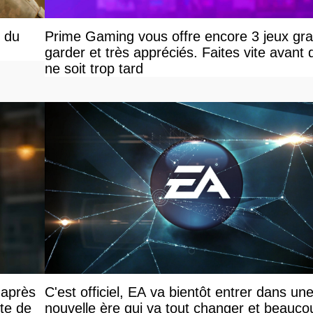
 du
Prime Gaming vous offre encore 3 jeux grat
garder et très appréciés. Faites vite avant q
ne soit trop tard
 après
C'est officiel, EA va bientôt entrer dans un
nte de
nouvelle ère qui va tout changer et beauco