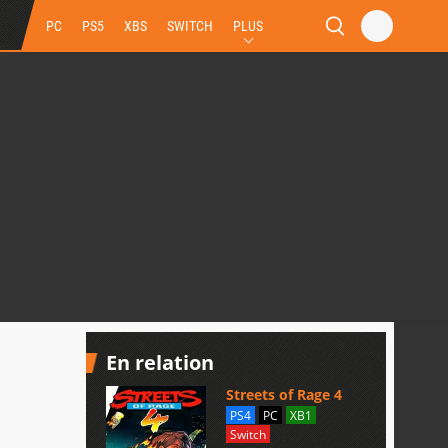
PC
PS5
XBS
SWITCH
PLUS
En relation
Streets of Rage 4
PS4
PC
XB1
Switch