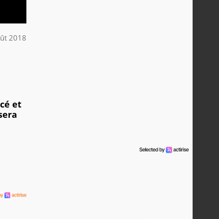
ût 2018
cé et
sera