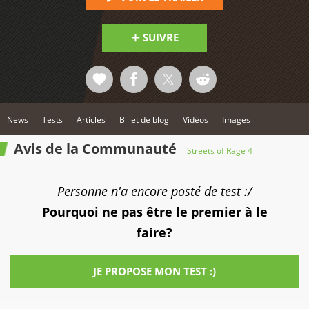
SUIVRE
News
Tests
Articles
Billet de blog
Vidéos
Images
Avis de la Communauté
Streets of Rage 4
Personne n'a encore posté de test :/
Pourquoi ne pas être le premier à le
faire?
JE PROPOSE MON TEST :)