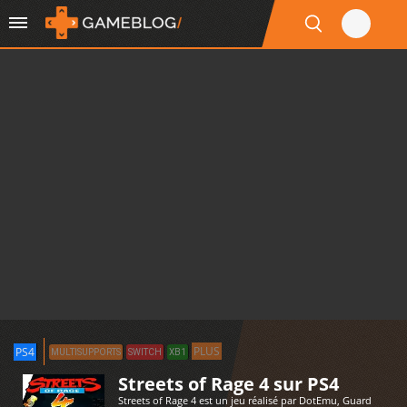
PLUS
PS4
MULTISUPPORTS
SWITCH
XB1
Streets of Rage 4 sur PS4
Streets of Rage 4 est un jeu réalisé par DotEmu, Guard