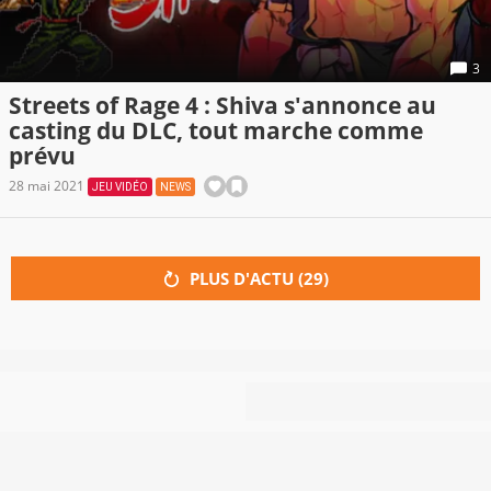
3
Streets of Rage 4 : Shiva s'annonce au
casting du DLC, tout marche comme
prévu
28 mai 2021
JEU VIDÉO
NEWS
PLUS D'ACTU (
29
)