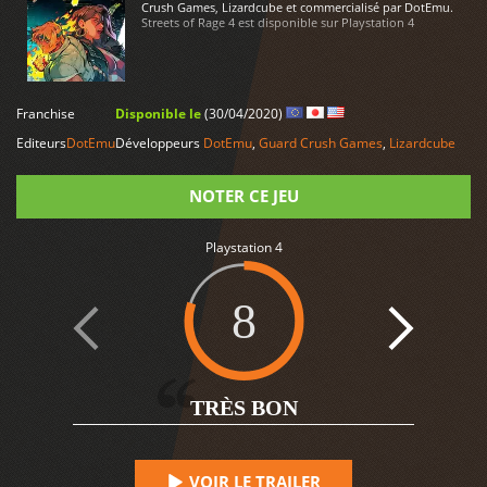
Crush Games, Lizardcube et commercialisé par DotEmu.
Streets of Rage 4 est disponible sur Playstation 4
LIRE PLUS
Franchise
Disponible le
(30/04/2020)
Editeurs
DotEmu
Développeurs
DotEmu
,
Guard Crush Games
,
Lizardcube
NOTER CE JEU
Playstation 4
Note
8
6
TRÈS BON
VOIR LE TRAILER