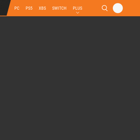
PC
PS5
XBS
SWITCH
PLUS