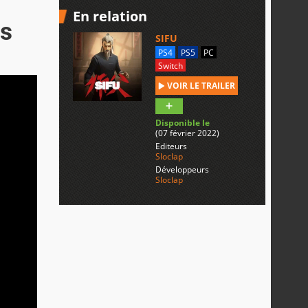
En relation
es
SIFU
PS4
PS5
PC
Switch
VOIR LE TRAILER
Disponible le
(07 février 2022)
Editeurs
Sloclap
Développeurs
Sloclap