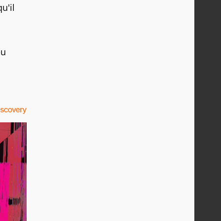
u'il
eu