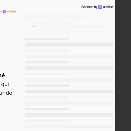
mé
à qui
ur de