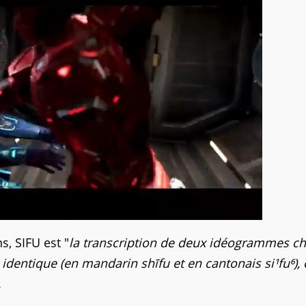
, SIFU est "
la transcription de deux idéogrammes ch
dentique (en mandarin shīfu et en cantonais si¹fu⁶), 
.