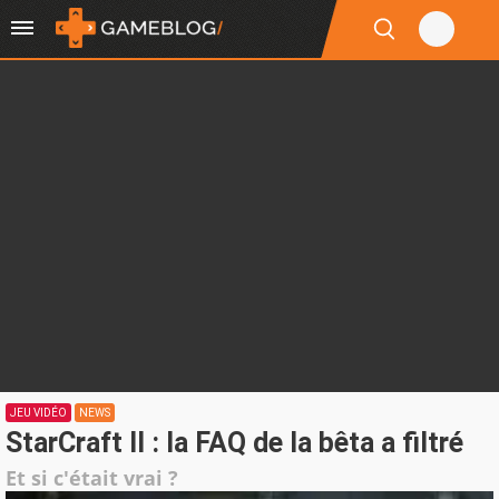
JEU VIDÉO
NEWS
StarCraft II : la FAQ de la bêta a filtré
Et si c'était vrai ?