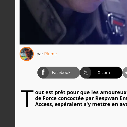
par
Plume
Facebook
X.com
T
out est prêt pour que les amoureu
de Force concoctée par Respwan Ent
Access, espéraient s'y mettre en av