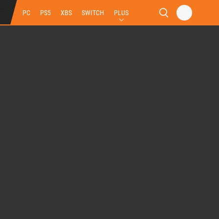
PC
PS5
XBS
SWITCH
PLUS