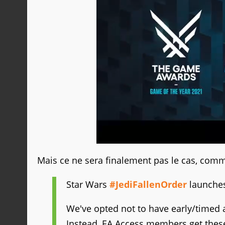
Mais ce ne sera finalement pas le cas, comme
Star Wars
#JediFallenOrder
launches
We've opted not to have early/timed acc
Instead, EA Access members get these