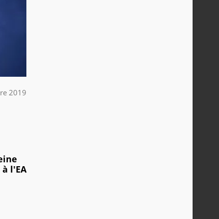
re 2019
eine
à l'EA