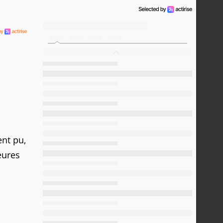
ent pu,
eures