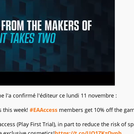
 l'a confirmé l'éditeur ce lundi 11 novembre :
 this week!
#EAAccess
members get 10% off the gam
ess (Play First Trial), in part to reduce the risk of sp
 exclusive cosmetics!
https://t.co/UQ1ZKzOvnh