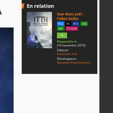
En relation
A
Star Wars Jedi :
Fallen Order
PS4
PC
PS5
XBS
XB1
STADIA
Disponible le
(14 novembre 2019)
Editeurs
Electronic Arts
Développeurs
Respawn Entertainment