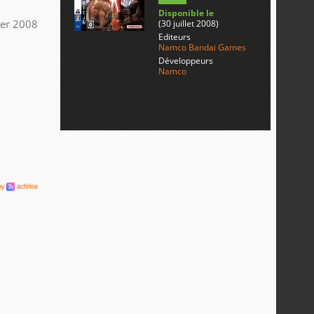
Disponible le
ier 2008
(30 juillet 2008)
Editeurs
Namco Bandai Games
Développeurs
Namco