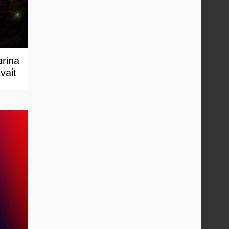
arina
vait