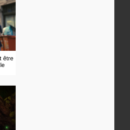
t être
e