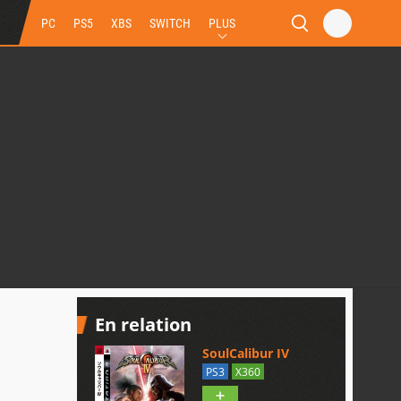
PC
PS5
XBS
SWITCH
PLUS
En relation
SoulCalibur IV
PS3
X360