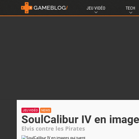
JEU VIDÉO
TECH
JEU VIDÉO
NEWS
SoulCalibur IV en image
Elvis contre les Pirates