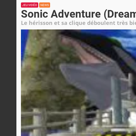
JEU VIDÉO
NEWS
Sonic Adventure (Dream
Le hérisson et sa clique déboulent très b