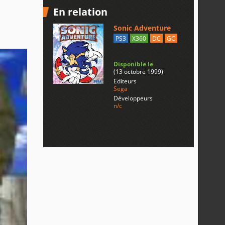
En relation
Sonic Adventure
PS3
X360
DC
GC
Disponible le
(13 octobre 1999)
Editeurs
Sega
Développeurs
n/c