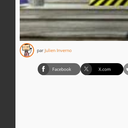
par
Julien Inverno
Facebook
X.com