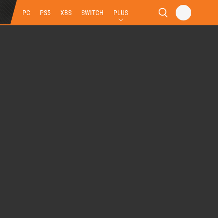
PC
PS5
XBS
SWITCH
PLUS