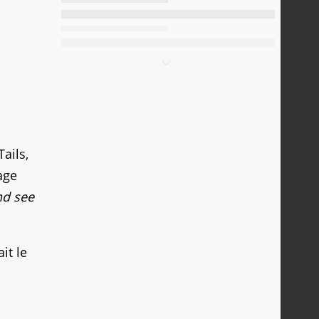
ails,
page
nd see
it le