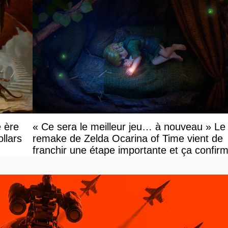
e ère
« Ce sera le meilleur jeu… à nouveau » Le
llars
remake de Zelda Ocarina of Time vient de
franchir une étape importante et ça confir
sa date de sortie va bientôt être annoncée