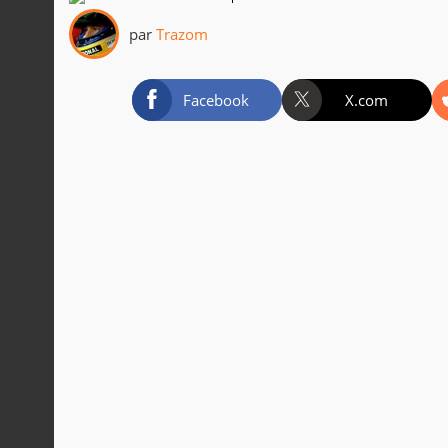
par
Trazom
Facebook
X.com