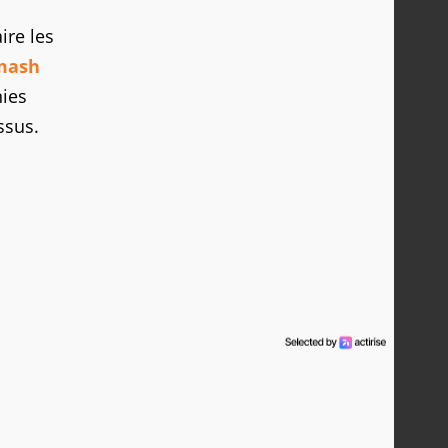
ire les
mash
nies
ssus.