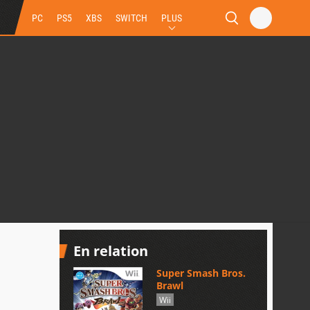
PC
PS5
XBS
SWITCH
PLUS
En relation
Super Smash Bros.
Brawl
Wii