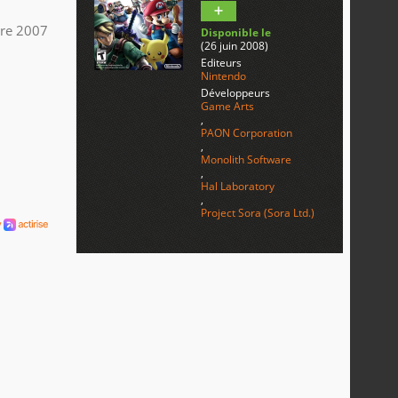
bre 2007
Disponible le
(26 juin 2008)
Editeurs
Nintendo
Développeurs
Game Arts
,
PAON Corporation
,
Monolith Software
,
Hal Laboratory
,
Project Sora (Sora Ltd.)