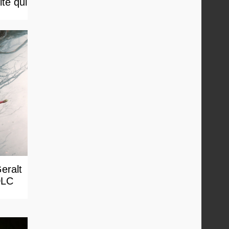
te qui
eralt
DLC