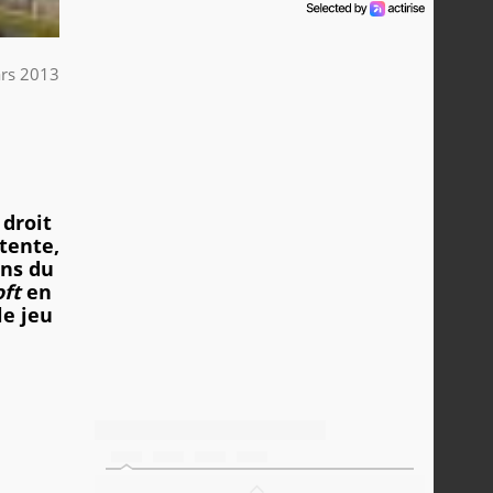
rs 2013
 droit
tente,
ens du
oft
en
e jeu