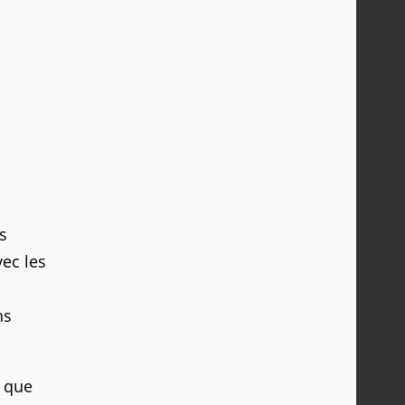
s
ec les
i
ns
e que