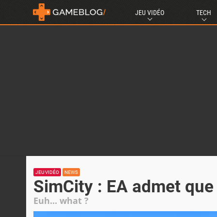
JEU VIDÉO
TECH
JEU VIDÉO
NEWS
SimCity : EA admet que l
Euh... what ?