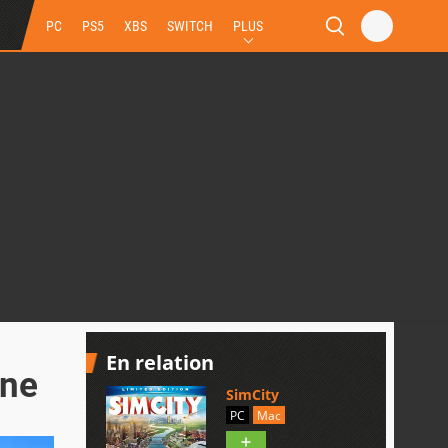
PC
PS5
XBS
SWITCH
PLUS
En relation
ine
SimCity
PC
Mac