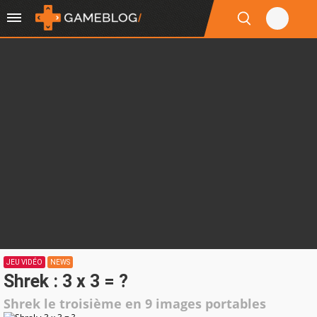
JEU VIDÉO
NEWS
Shrek : 3 x 3 = ?
Shrek le troisième en 9 images portables