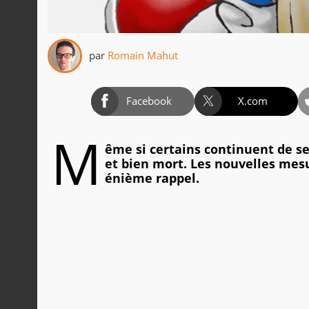
par
Romain Mahut
Facebook
X.com
M
ême si certains continuent de se
et bien mort. Les nouvelles me
énième rappel.