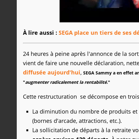
À lire aussi :
SEGA place un tiers de ses d
24 heures à peine après l'annonce de la sor
vient de faire une nouvelle déclaration, net
diffusée aujourd'hui
,
SEGA Sammy a en effet an
"
augmenter radicalement la rentabilité
."
Cette restructuration se décompose en trois
La diminution du nombre de produits et
(bornes d'arcade, attractions, etc.).
La sollicitation de départs à la retraite 