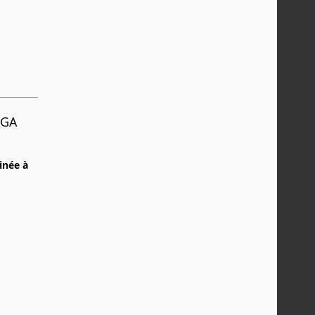
EGA
inée à