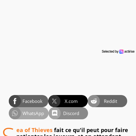
Facebook
X.com
Reddit
WhatsApp
Discord
ea of Thieves
fait ce qu'il peut pour faire