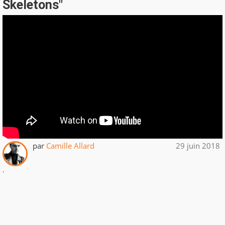
Skeletons"
par
Camille Allard
29 juin 2018
.