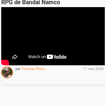
RPG de Bandai Namco
par
Thomas Pillon
11 mai 2020
.