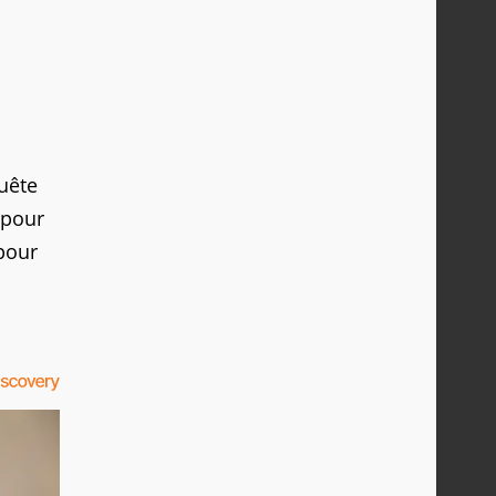
uête
 pour
pour