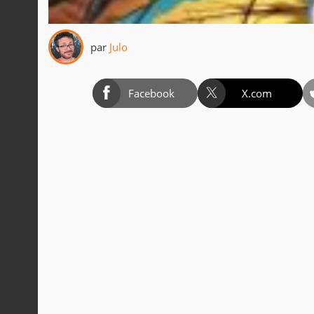
par
Julo
Facebook
X.com