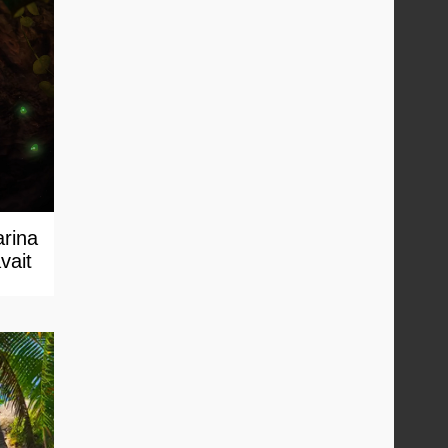
arina
vait