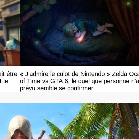
it être
« J’admire le culot de Nintendo » Zelda Oc
le
of Time vs GTA 6, le duel que personne n'a
prévu semble se confirmer