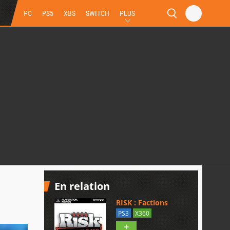
PC
PS5
XBS
SWITCH
PLUS
En relation
RISK : Factions
PS3
X360