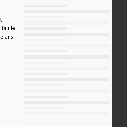
t
fait le
53 ans