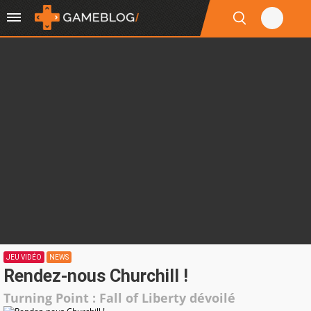
JEU VIDÉO
NEWS
Rendez-nous Churchill !
Turning Point : Fall of Liberty dévoilé