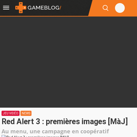
JEU VIDÉO
NEWS
Red Alert 3 : premières images [MàJ]
Au menu, une campagne en coopératif