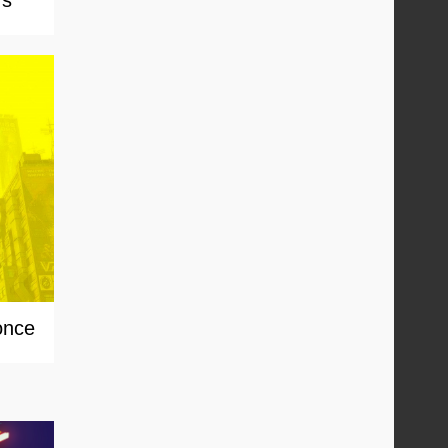
rs
once