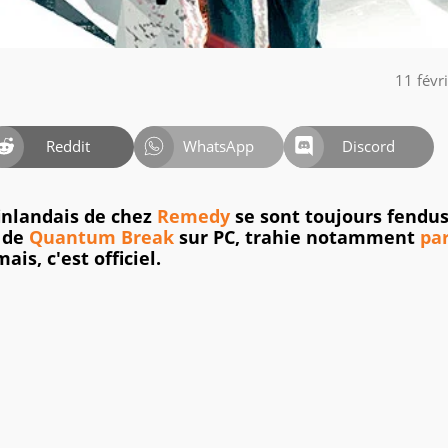
11 févr
Reddit
WhatsApp
Discord
finlandais de chez
Remedy
se sont toujours fendus
 de
Quantum Break
sur PC, trahie notamment
pa
ais, c'est officiel.