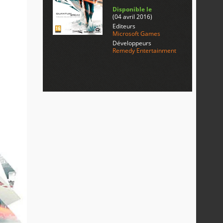
Disponible le
(04 avril 2016)
Editeurs
Microsoft Games
Développeurs
Remedy Entertainment