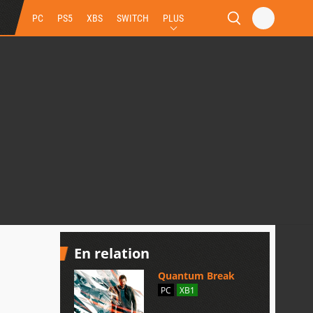
PC
PS5
XBS
SWITCH
PLUS
En relation
Quantum Break
PC
XB1