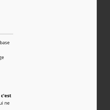
 base
ge
c'est
ui ne