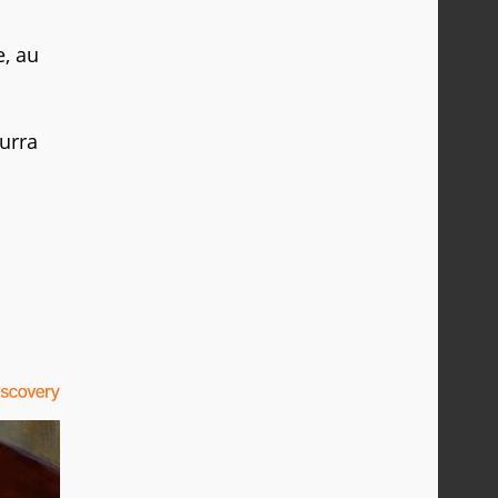
, au
ourra