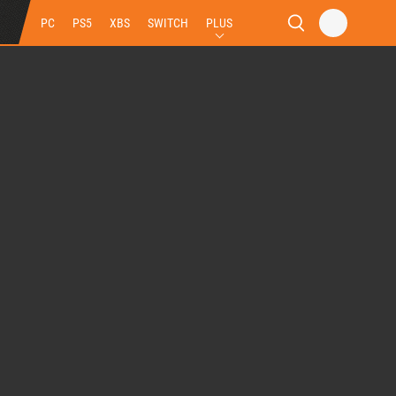
PC
PS5
XBS
SWITCH
PLUS