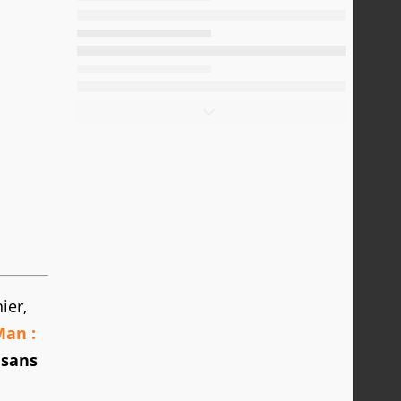
ier,
Man :
 sans