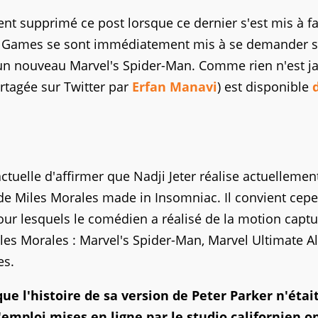
nt supprimé ce post lorsque ce dernier s'est mis à fa
iac Games se sont immédiatement mis à se demander si
à un nouveau Marvel's Spider-Man. Comme rien n'est j
rtagée sur Twitter par
Erfan Manavi
) est disponible
tuelle d'affirmer que Nadji Jeter réalise actuellement
 de Miles Morales made in Insomniac. Il convient cep
pour lesquels le comédien a réalisé de la motion capt
iles Morales : Marvel's Spider-Man, Marvel Ultimate A
es.
e l'histoire de sa version de Peter Parker n'étai
emploi mises en ligne par le studio californien o