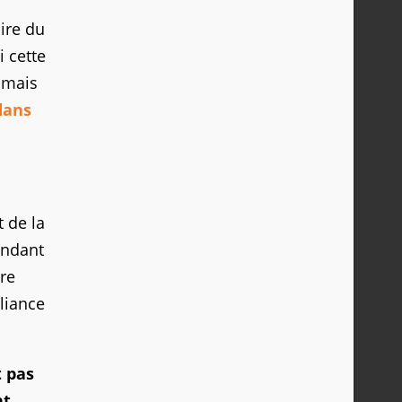
ire du
 cette
amais
dans
 de la
endant
ure
lliance
t pas
nt