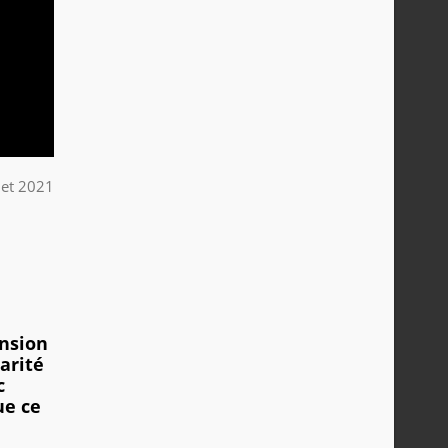
llet 2021
ansion
arité
c
ue ce