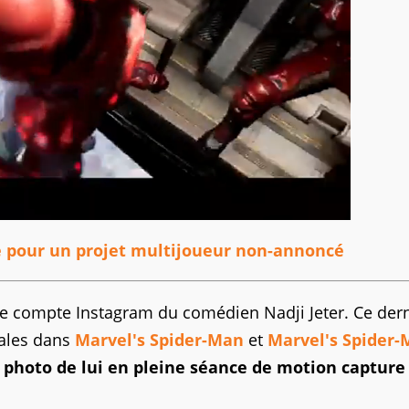
pour un projet multijoueur non-annoncé
le compte Instagram du comédien Nadji Jeter. Ce dern
rales dans
Marvel's Spider-Man
et
Marvel's Spider-
 photo de lui en pleine séance de motion capture