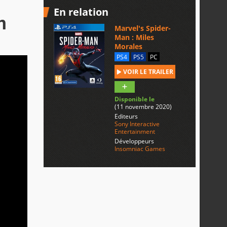
En relation
n
Marvel's Spider-
Man : Miles
Morales
PS4
PS5
PC
VOIR LE TRAILER
Disponible le
(11 novembre 2020)
Editeurs
Sony Interactive
Entertainment
Développeurs
Insomniac Games