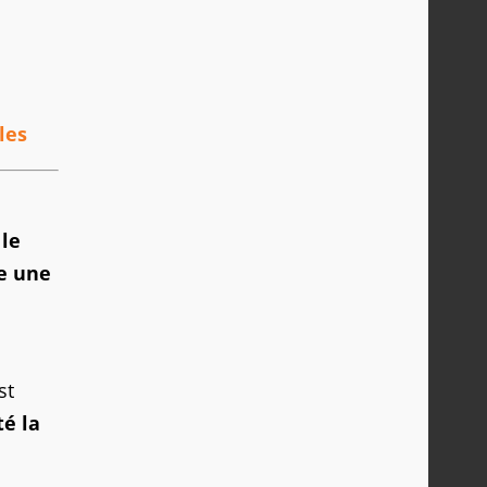
les
,
le
re une
st
é la