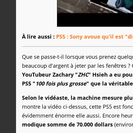
À lire aussi :
PS5 : Sony avoue qu'il est "di
Que se passe-t-il lorsque vous prenez quelqu
beaucoup d'argent à jeter par les fenêtres ?
YouTubeur Zachary "
ZHC
" Hsieh a eu pou
PS5 "
100 fois plus grosse
" que la véritabl
Selon le vidéaste, la machine mesure plu
montre la vidéo ci-dessus, cette PS5 est fonc
évidemment énorme elle aussi. Encore heu
modique somme de 70.000 dollars
(environ