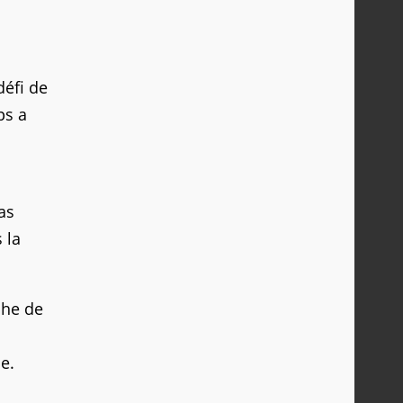
défi de
ps a
as
 la
che de
e.