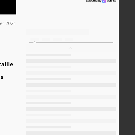
ier 2021
aille
es