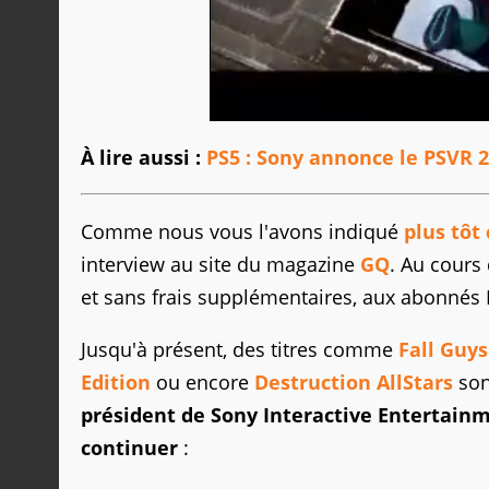
À lire aussi :
PS5 : Sony annonce le PSVR 2,
Comme nous vous l'avons indiqué
plus tôt
interview au site du magazine
GQ
. Au cours 
et sans frais supplémentaires, aux abonnés 
Jusqu'à présent, des titres comme
Fall Guy
Edition
ou encore
Destruction AllStars
son
président de Sony Interactive Entertain
continuer
: