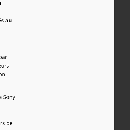
s
és au
par
eurs
ion
de Sony
urs de