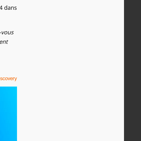
S4 dans
z-vous
ent