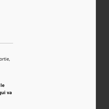
ortie,
t
le
qui va