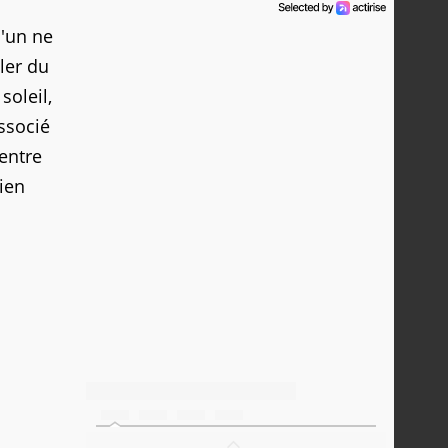
l'un ne
iler du
soleil,
associé
entre
rien