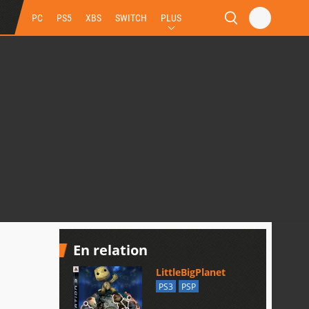
PC
PS5
XBS
SWITCH
PLUS
En relation
LittleBigPlanet
PS3
PSP