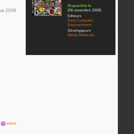
Disponible le
ai 2008
(06 novembre 2008)
Editeurs
Sony Computer
Entertainment
Développeurs
Media Molecule