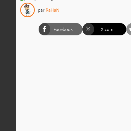
par
RaHaN
Facebook
X.com