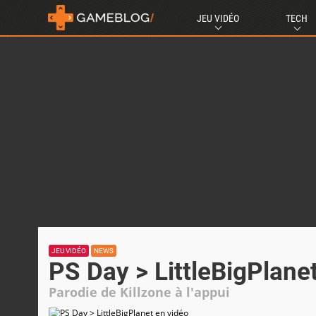
JEU VIDÉO
TECH
JEU VIDÉO
NEWS
PS Day > LittleBigPlane
Parodie de Killzone à l'appui