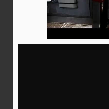
00:00
/
02:23