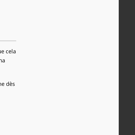
ue cela
una
ne dès