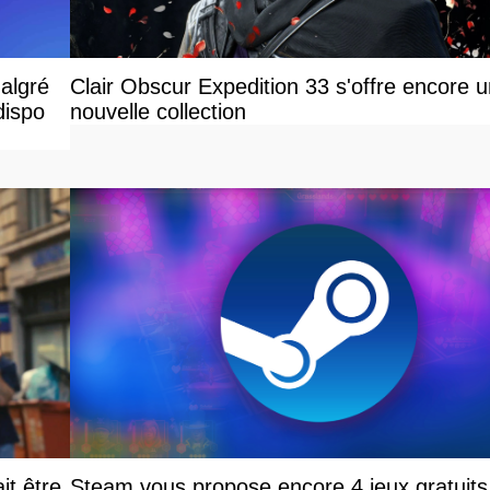
malgré
Clair Obscur Expedition 33 s'offre encore 
dispo
nouvelle collection
it être
Steam vous propose encore 4 jeux gratuits