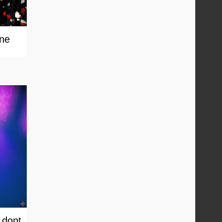
une
 dont