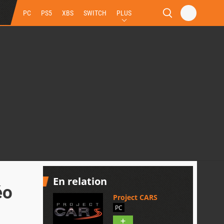
PC
PS5
XBS
SWITCH
PLUS
En relation
éo
Project CARS
PC