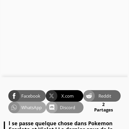
Facebook
X.com
Reddit
2
WhatsApp
Discord
Partages
l se passe quelque chose dans Pokemon