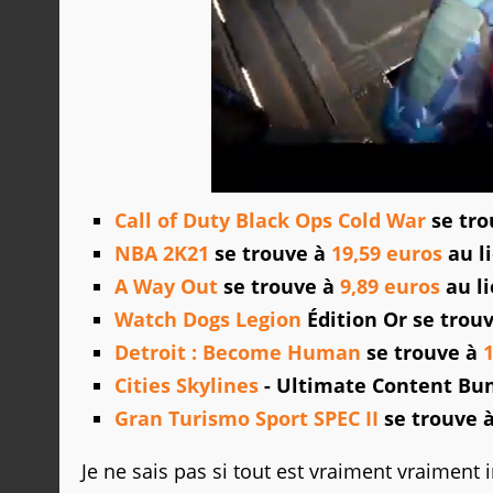
Call of Duty Black Ops Cold War
se tro
NBA 2K21
se trouve à
19,59 euros
au li
A Way Out
se trouve à
9,89 euros
au li
Watch Dogs Legion
Édition Or se trou
Detroit : Become Human
se trouve à
Cities Skylines
- Ultimate Content Bun
Gran Turismo Sport SPEC II
se trouve 
Je ne sais pas si tout est vraiment vraiment 