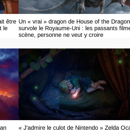
it être
Un « vrai » dragon de House of the Dragon
le
survole le Royaume-Uni : les passants filme
scène, personne ne veut y croire
ian
« J’admire le culot de Nintendo » Zelda Oc