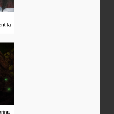
nt la
arina