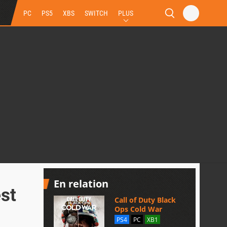
PC
PS5
XBS
SWITCH
PLUS
En relation
est
Call of Duty Black
Ops Cold War
PS4
PC
XB1