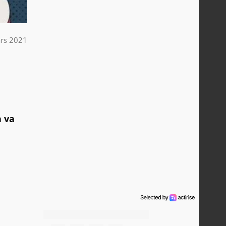
rs 2021
n va