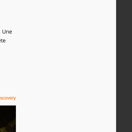
. Une
ête