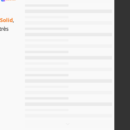
Solid
,
très