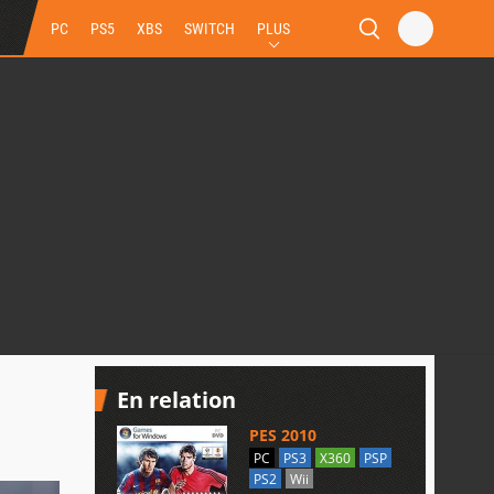
PC
PS5
XBS
SWITCH
PLUS
En relation
PES 2010
PC
PS3
X360
PSP
PS2
Wii