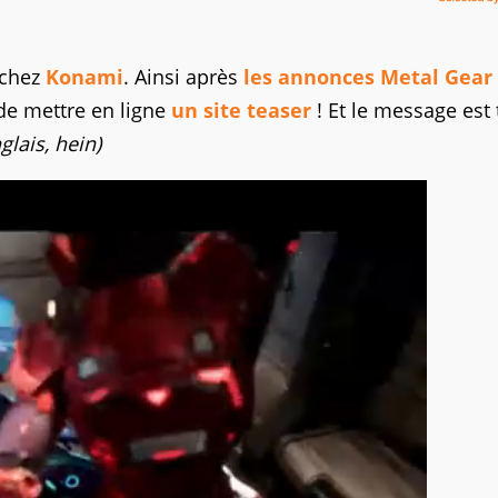
 chez
Konami
. Ainsi après
les annonces Metal Gear 
e mettre en ligne
un site teaser
! Et le message est 
glais, hein)