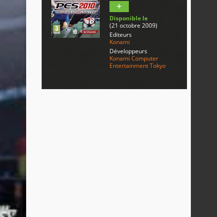
Disponible le
(21 octobre 2009)
Editeurs
Konami
Développeurs
Konami Computer
Entertainment Tokyo