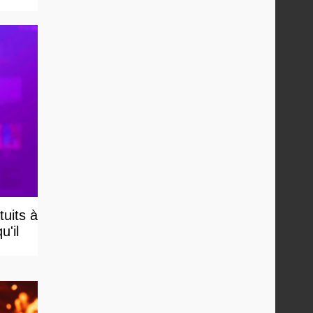
uits à
u'il