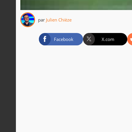
par
Julien Chièze
Facebook
X.com