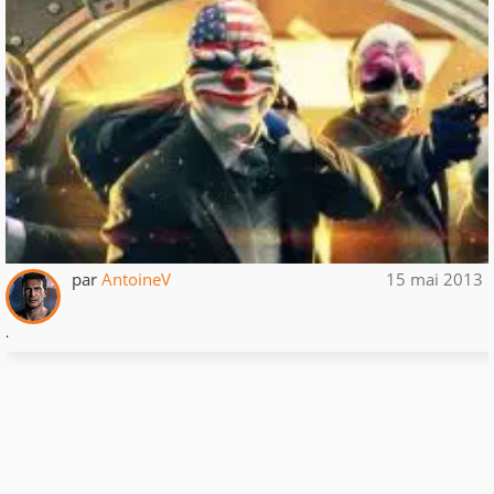
par
AntoineV
15 mai 2013
.