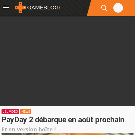
JEU VIDÉO
NEWS
PayDay 2 débarque en août prochain
Et en version boîte !