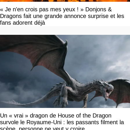
« Je n'en crois pas mes yeux ! » Donjons &
Dragons fait une grande annonce surprise et les
fans adorent déjà
Un « vrai » dragon de House of the Dragon
survole le Royaume-Uni : les passants filment la
scène, personne ne veut y croire