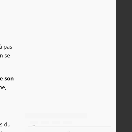
jà pas
n se
de son
ne,
es du