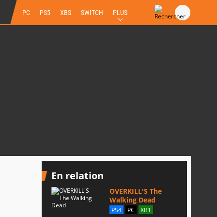
PC
PS5
XBS
SWITCH
PLUS
En relation
OVERKILL'S The
Walking Dead
PS4
PC
XB1