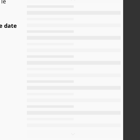
 le
e date