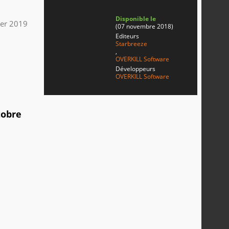
Disponible le
ier 2019
(07 novembre 2018)
Editeurs
Starbreeze
,
OVERKILL Software
Développeurs
OVERKILL Software
tobre