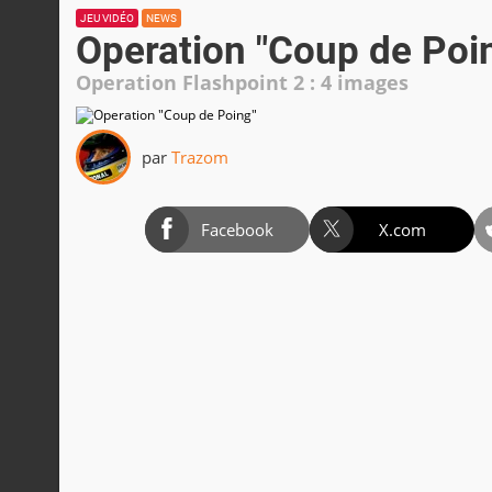
JEU VIDÉO
NEWS
Operation "Coup de Poi
Operation Flashpoint 2 : 4 images
par
Trazom
Facebook
X.com