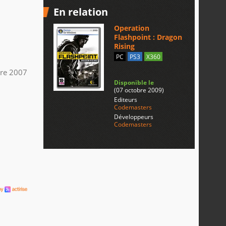
En relation
Operation
Flashpoint : Dragon
Rising
PC
PS3
X360
re 2007
Disponible le
(07 octobre 2009)
Editeurs
Codemasters
Développeurs
Codemasters