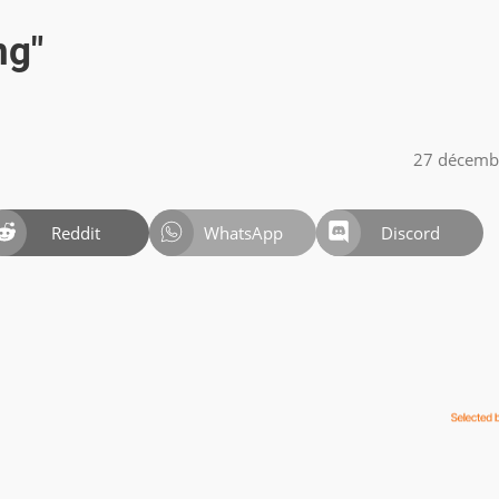
ng"
27 décemb
Reddit
WhatsApp
Discord