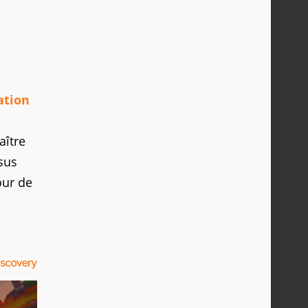
ation
aître
sus
our de