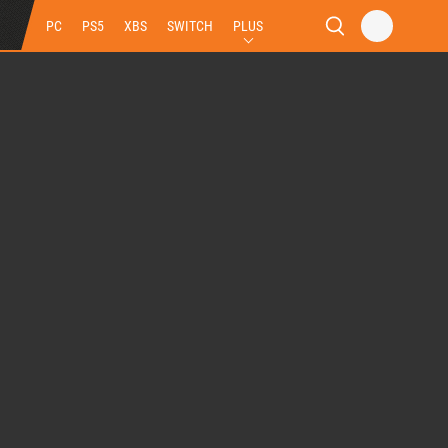
PC
PS5
XBS
SWITCH
PLUS