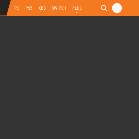
PC
PS5
XBS
SWITCH
PLUS