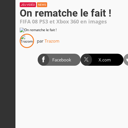
JEU VIDÉO
NEWS
On rematche le fait !
FIFA 08 PS3 et Xbox 360 en images
par
Trazom
Facebook
X.com