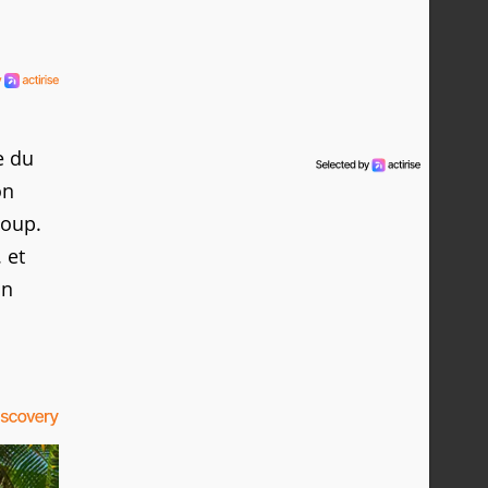
e du
on
coup.
 et
on