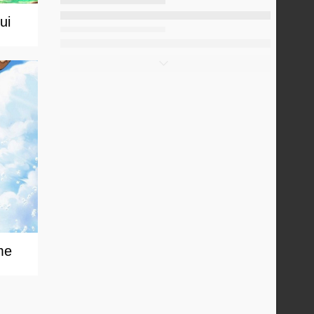
ui
me