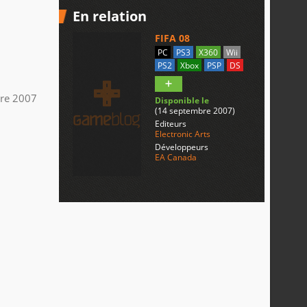
En relation
FIFA 08
PC
PS3
X360
Wii
PS2
Xbox
PSP
DS
re 2007
Disponible le
(14 septembre 2007)
Editeurs
Electronic Arts
Développeurs
EA Canada