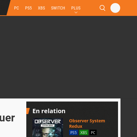
PC
PS5
XBS
SWITCH
PLUS
En relation
uer
Observer System
Redux
PS5
XBS
PC