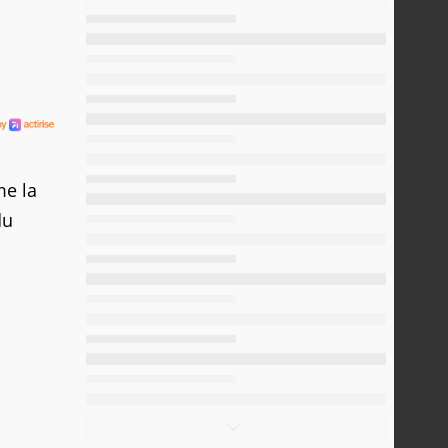
me la
du