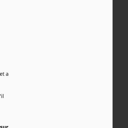
et a
il
 sur