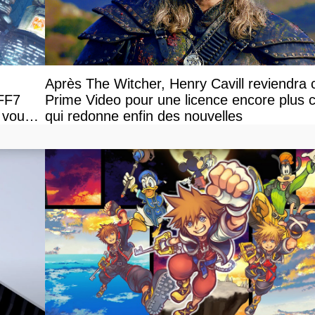
Après The Witcher, Henry Cavill reviendra 
 FF7
Prime Video pour une licence encore plus c
 vous
qui redonne enfin des nouvelles