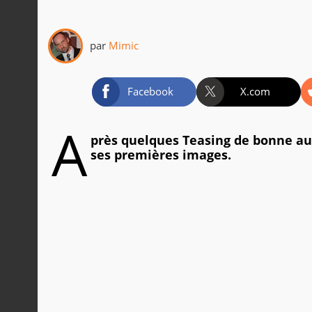
par
Mimic
Facebook
X.com
A
près quelques Teasing de bonne au
ses premières images.