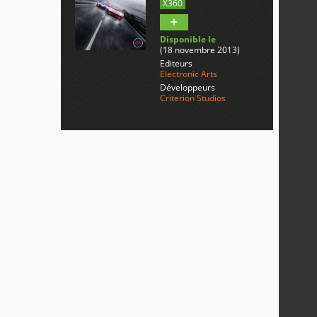
X360
Disponible le
(18 novembre 2013)
Editeurs
Electronic Arts
Développeurs
Criterion Studios