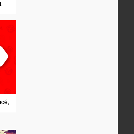
t
ncé,