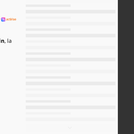
in
, la