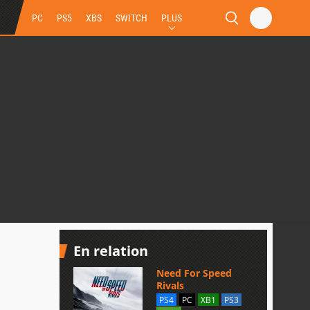
PC
PS5
XBS
SWITCH
PLUS
En relation
Need For Speed
Rivals
PS4
PC
XB1
PS3