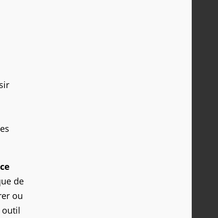
sir
les
 ce
que de
rer ou
 outil