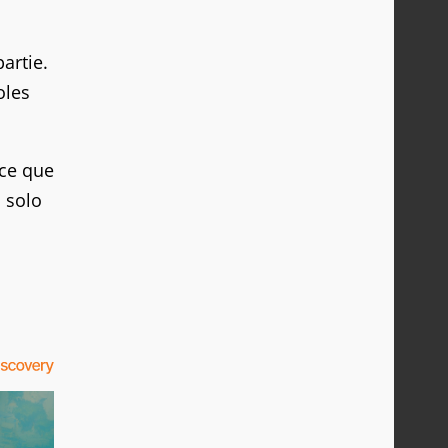
artie.
oles
rce que
n solo