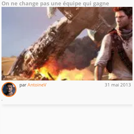
On ne change pas une équipe qui gagne
par
AntoineV
31 mai 2013
.