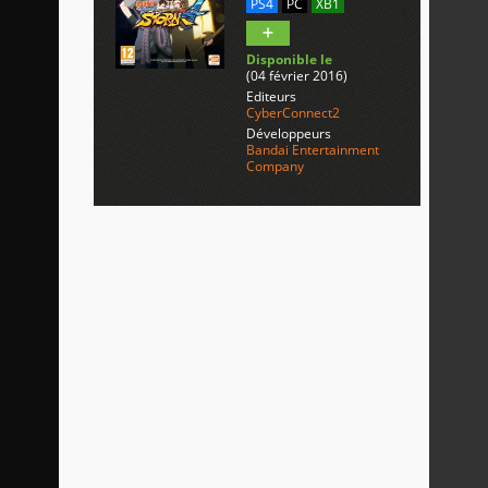
PS4
PC
XB1
Disponible le
(04 février 2016)
Editeurs
CyberConnect2
Développeurs
Bandai Entertainment
Company