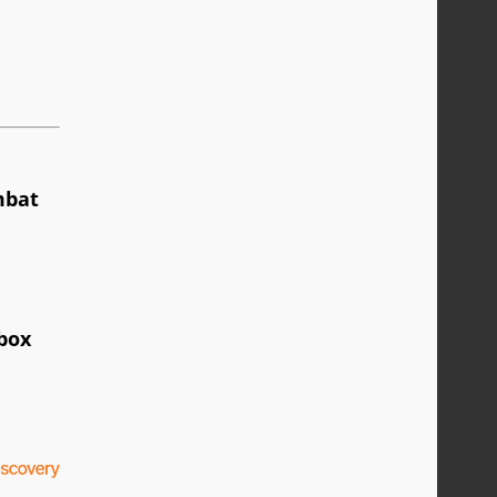
mbat
Xbox