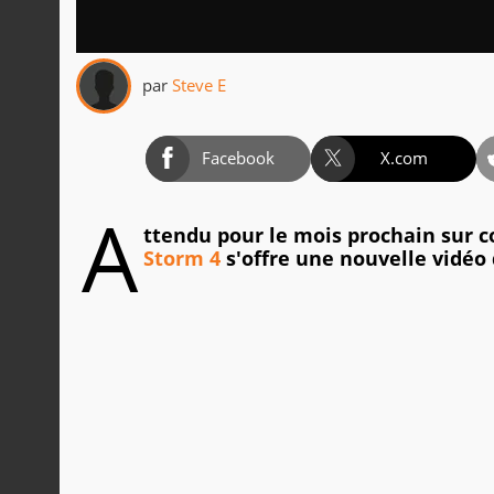
par
Steve E
Facebook
X.com
A
ttendu pour le mois prochain sur c
Storm 4
s'offre une nouvelle vidé