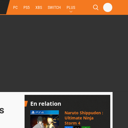
PC
PS5
XBS
SWITCH
PLUS
En relation
s
Naruto Shippuden :
Ultimate Ninja
Storm 4