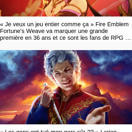
« Je veux un jeu entier comme ça » Fire Emblem
Fortune's Weave va marquer une grande
première en 36 ans et ce sont les fans de RPG en
tour par tour qui vont être contents
« Les gens ont tué mon gars sûr ?? » Larian