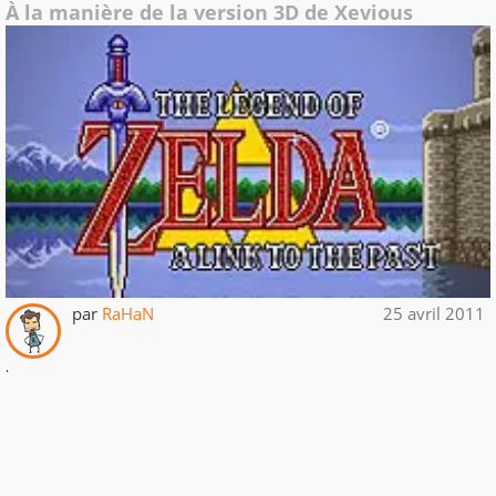
À la manière de la version 3D de Xevious
par
RaHaN
25 avril 2011
.