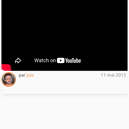
par
Julo
11 mai 2015
.