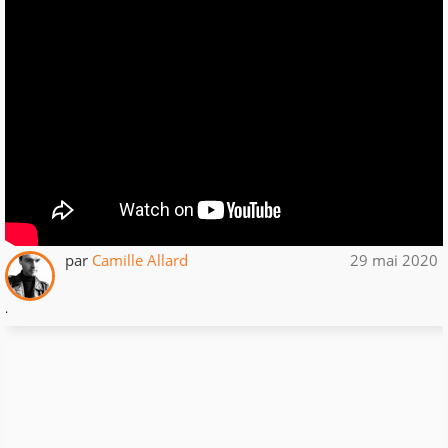
par
Camille Allard
29 mai 2020
.