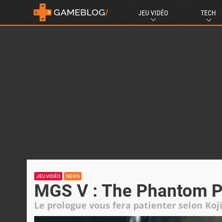
JEU VIDÉO
TECH
JEU VIDÉO
NEWS
MGS V : The Phantom P
Le prologue vous fera patienter selon Ko