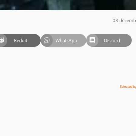
03 décemb
Reddit
WhatsApp
Discord