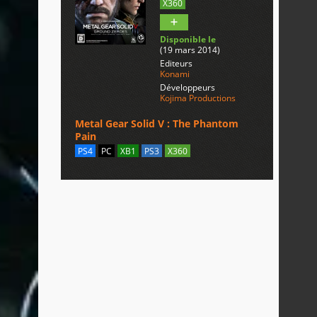
X360
Disponible le
(19 mars 2014)
Editeurs
Konami
Développeurs
Kojima Productions
Metal Gear Solid V : The Phantom
Pain
PS4
PC
XB1
PS3
X360