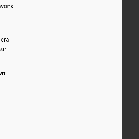
 avons
sera
sur
om