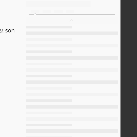
u
, son