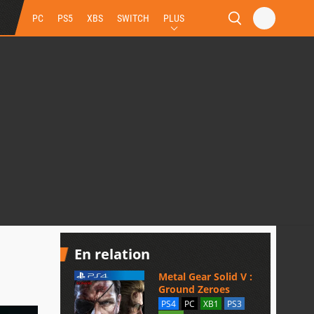
PC
PS5
XBS
SWITCH
PLUS
En relation
Metal Gear Solid V :
Ground Zeroes
PS4
PC
XB1
PS3