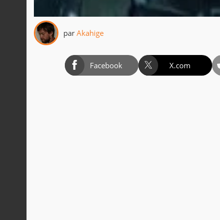
par
Akahige
Facebook
X.com