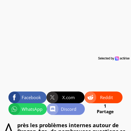
Facebook
X.com
Reddit
1
WhatsApp
Discord
Partage
près les problèmes internes autour de