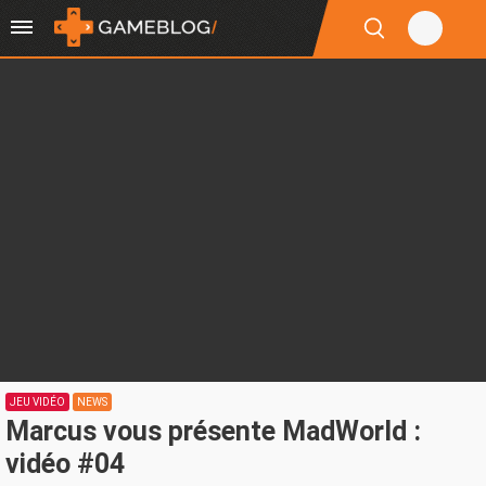
JEU VIDÉO
NEWS
Marcus vous présente MadWorld :
vidéo #04