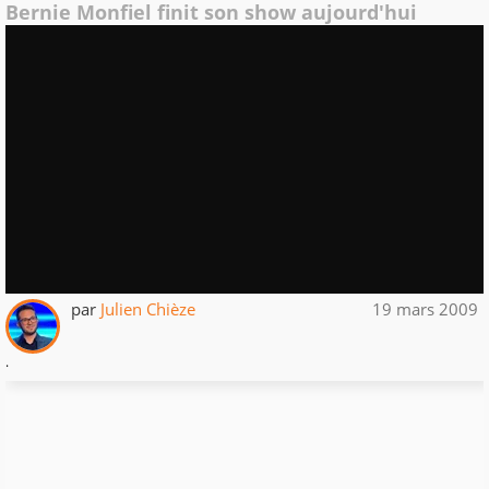
Bernie Monfiel finit son show aujourd'hui
par
Julien Chièze
19 mars 2009
.