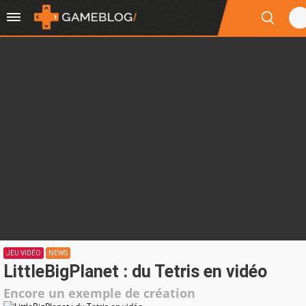
JEU VIDÉO
NEWS
LittleBigPlanet : du Tetris en vidéo
Encore un exemple de création