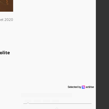
llet 2020
olite