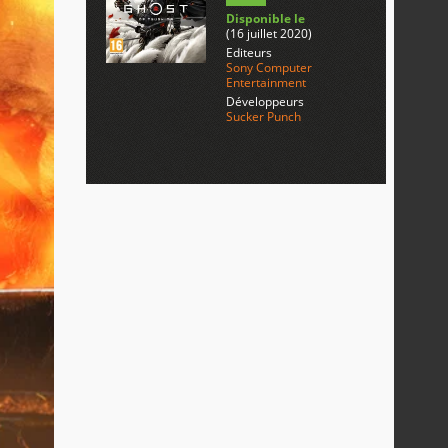
Disponible le
(16 juillet 2020)
Editeurs
Sony Computer
Entertainment
Développeurs
Sucker Punch