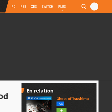
PC
PS5
XBS
SWITCH
PLUS
En relation
God
Ghost of Tsushima
PS4