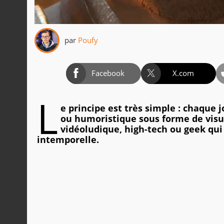
par
Poufy
Facebook
X.com
L
e principe est très simple : chaque 
ou humoristique sous forme de visue
vidéoludique, high-tech ou geek qui
intemporelle.