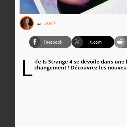
par
AUR
Facebook
X.com
L
ife Is Strange 4 se dévoile dans une
changement ! Découvrez les nouveau