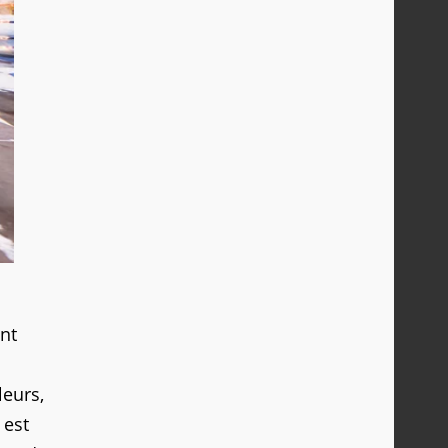
nt
leurs,
 est