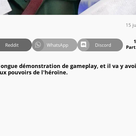
15 j
Reddit
WhatsApp
Discord
Par
 longue démonstration de gameplay, et il va y avo
x pouvoirs de l'héroïne.