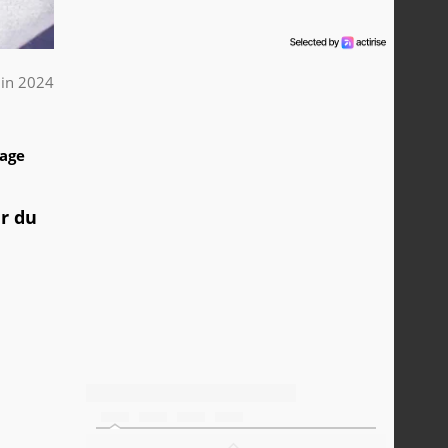
uin 2024
1
tage
ir du