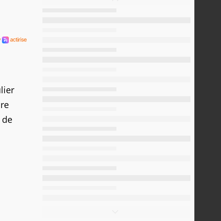
lier
nre
r de