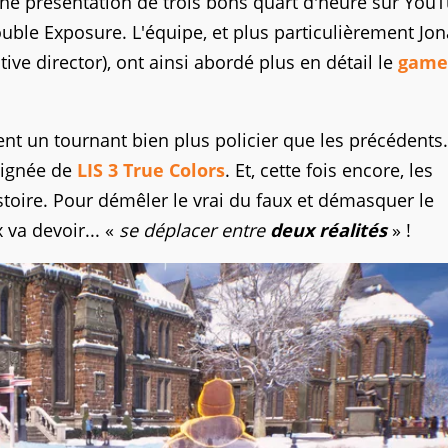
ne présentation de trois bons quart d'heure sur You
ouble Exposure. L'équipe, et plus particulièrement Jo
ive director), ont ainsi abordé plus en détail le
game
t un tournant bien plus policier que les précédents.
 lignée de
LIS 3 True Colors
. Et, cette fois encore, les
stoire. Pour démêler le vrai du faux et démasquer le
 va devoir... «
se déplacer entre
deux réalités
» !