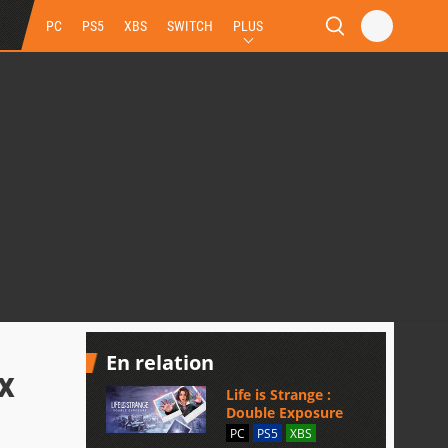
PC
PS5
XBS
SWITCH
PLUS
En relation
x
Life is Strange :
Double Exposure
PC
PS5
XBS