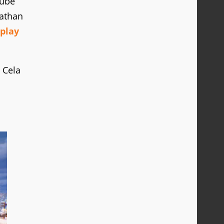
Tube
nathan
play
 Cela