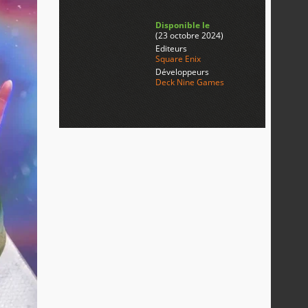
Disponible le
(23 octobre 2024)
Editeurs
Square Enix
Développeurs
Deck Nine Games