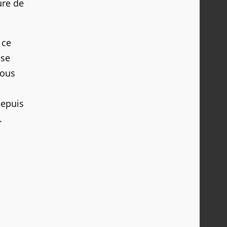
ure de
 ce
 se
sous
depuis
.