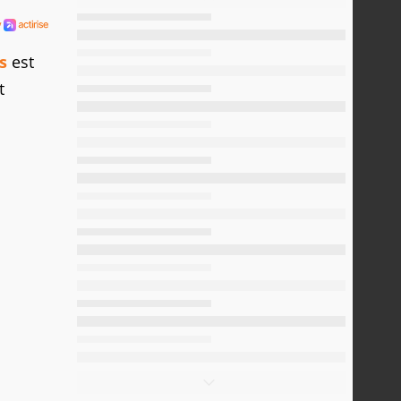
s
est
t