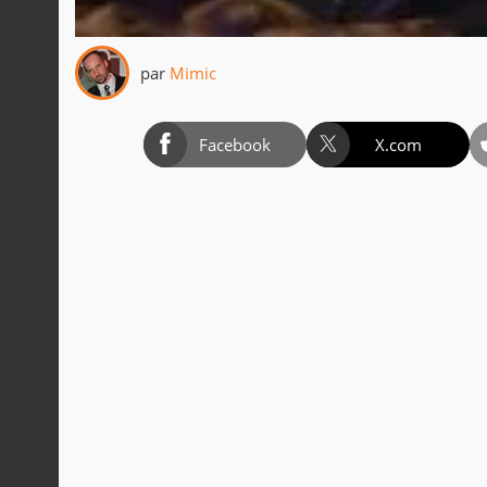
par
Mimic
Facebook
X.com