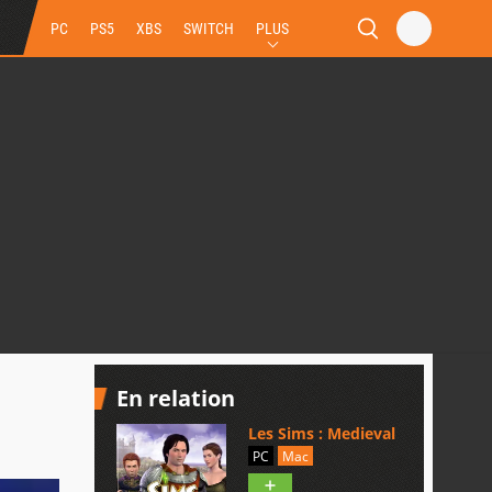
PC
PS5
XBS
SWITCH
PLUS
En relation
Les Sims : Medieval
PC
Mac