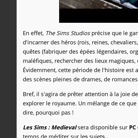
En effet,
The Sims Studios
précise que le gam
d'incarner des héros (rois, reines, chevaliers
quêtes (fabriquer des épées légendaires, org
maléfiques, rechercher des lieux magiques, e
Évidemment, cette période de l'histoire est
des scènes pleines de drames, de romances et
Bref, il s'agira de prêter attention à la joie d
explorer le royaume. Un mélange de ce que l'
dire, pourquoi pas !
Les Sims : Medieval
sera disponible sur
PC 
temps de méditer sur le
s
sujet
s
...