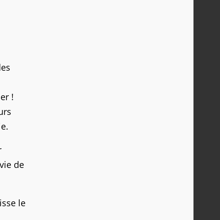
des
er !
urs
ie.
r
vie de
isse le