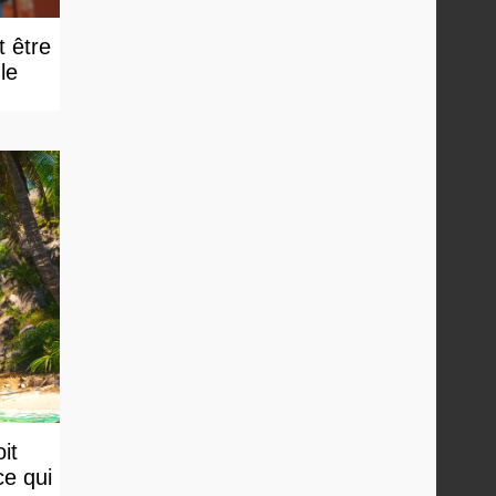
t être
e
it
ce qui