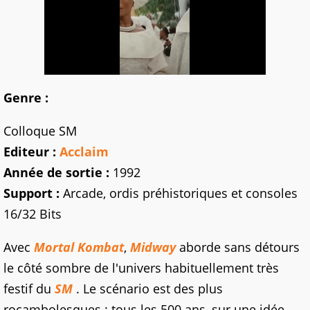
Genre :
Colloque SM
Editeur :
Acclaim
Année de sortie :
1992
Support :
Arcade, ordis préhistoriques et consoles
16/32 Bits
Avec
Mortal Kombat
,
Midway
aborde sans détours
le côté sombre de l'univers habituellement très
festif du
SM
. Le scénario est des plus
rocambolesques : tous les 500 ans, sur une idée