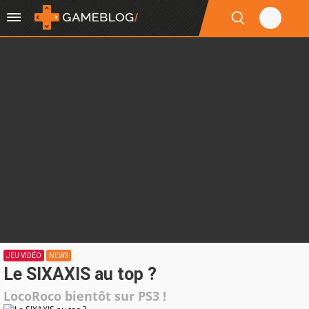
JEU VIDÉO
NEWS
Le SIXAXIS au top ?
LocoRoco bientôt sur PS3 !